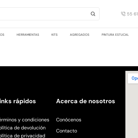
55 6
TOS
HERRAMIENTAS
KITS
AGREGADOS
PINTURA ESTUCAL
inks rápidos
Acerca de nosotros
érminos y condiciones
Conócenos
olítica de devolución
Contacto
olítica de privacidad