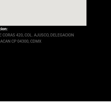
cion:
E CORAS 420, COL. AJUSCO, DELEGACION
ACAN CP 04300, CDMX