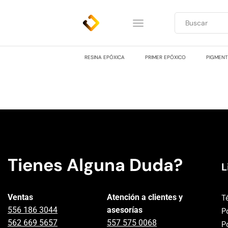
RESINA EPÓXICA
PRIMER EPÓXICO
PIGMEN
Tienes Alguna Duda?
L
Ventas
Atención a clientes y
T
556 186 3044
asesorías
P
562 669 5657
557 575 0068
P