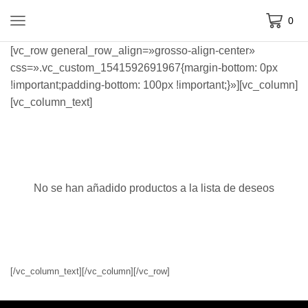
0
[vc_row general_row_align=»grosso-align-center»
css=».vc_custom_1541592691967{margin-bottom: 0px
!important;padding-bottom: 100px !important;}»][vc_column]
[vc_column_text]
No se han añadido productos a la lista de deseos
[/vc_column_text][/vc_column][/vc_row]