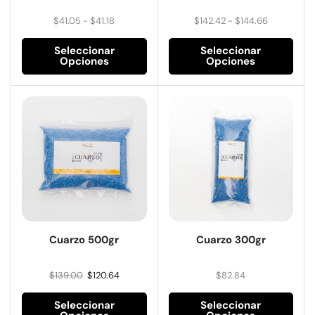
$
41.05
-
$
41.18
$
142.42
-
$
144.66
Seleccionar
Seleccionar
Opciones
Opciones
Cuarzo 500gr
Cuarzo 300gr
$
139.00
$
120.64
$
82.84
Seleccionar
Seleccionar