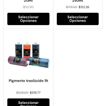
20ml
250ml
$
53.90
$
179.00
$
152.26
Seleccionar
Seleccionar
Opciones
Opciones
Pigmento traslúcido 1lt
$
529.00
$
519.77
Seleccionar