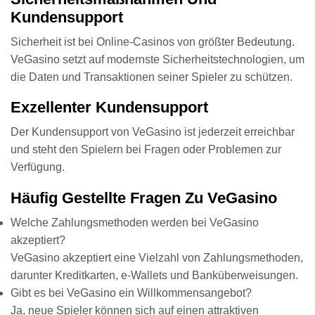
Kundensupport
Sicherheit ist bei Online-Casinos von größter Bedeutung.
VeGasino setzt auf modernste Sicherheitstechnologien, um
die Daten und Transaktionen seiner Spieler zu schützen.
Exzellenter Kundensupport
Der Kundensupport von VeGasino ist jederzeit erreichbar
und steht den Spielern bei Fragen oder Problemen zur
Verfügung.
Häufig Gestellte Fragen Zu VeGasino
Welche Zahlungsmethoden werden bei VeGasino
akzeptiert?
VeGasino akzeptiert eine Vielzahl von Zahlungsmethoden,
darunter Kreditkarten, e-Wallets und Banküberweisungen.
Gibt es bei VeGasino ein Willkommensangebot?
Ja, neue Spieler können sich auf einen attraktiven