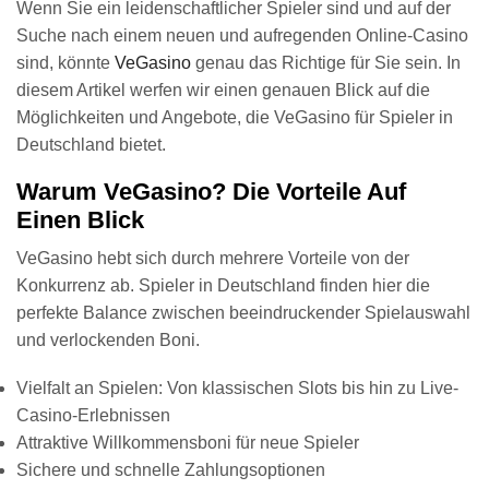
Wenn Sie ein leidenschaftlicher Spieler sind und auf der
Suche nach einem neuen und aufregenden Online-Casino
sind, könnte
VeGasino
genau das Richtige für Sie sein. In
diesem Artikel werfen wir einen genauen Blick auf die
Möglichkeiten und Angebote, die VeGasino für Spieler in
Deutschland bietet.
Warum VeGasino? Die Vorteile Auf
Einen Blick
VeGasino hebt sich durch mehrere Vorteile von der
Konkurrenz ab. Spieler in Deutschland finden hier die
perfekte Balance zwischen beeindruckender Spielauswahl
und verlockenden Boni.
Vielfalt an Spielen: Von klassischen Slots bis hin zu Live-
Casino-Erlebnissen
Attraktive Willkommensboni für neue Spieler
Sichere und schnelle Zahlungsoptionen