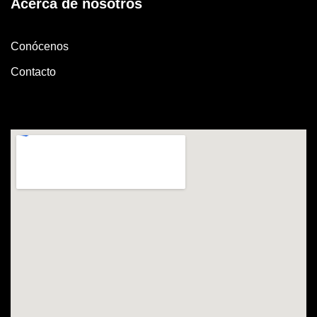
Acerca de nosotros
Conócenos
Contacto