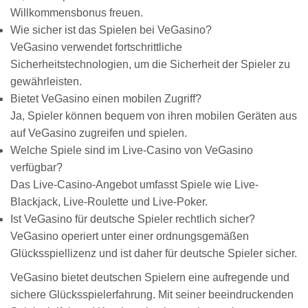
Willkommensbonus freuen.
Wie sicher ist das Spielen bei VeGasino?
VeGasino verwendet fortschrittliche
Sicherheitstechnologien, um die Sicherheit der Spieler zu
gewährleisten.
Bietet VeGasino einen mobilen Zugriff?
Ja, Spieler können bequem von ihren mobilen Geräten aus
auf VeGasino zugreifen und spielen.
Welche Spiele sind im Live-Casino von VeGasino
verfügbar?
Das Live-Casino-Angebot umfasst Spiele wie Live-
Blackjack, Live-Roulette und Live-Poker.
Ist VeGasino für deutsche Spieler rechtlich sicher?
VeGasino operiert unter einer ordnungsgemäßen
Glücksspiellizenz und ist daher für deutsche Spieler sicher.
VeGasino bietet deutschen Spielern eine aufregende und
sichere Glücksspielerfahrung. Mit seiner beeindruckenden