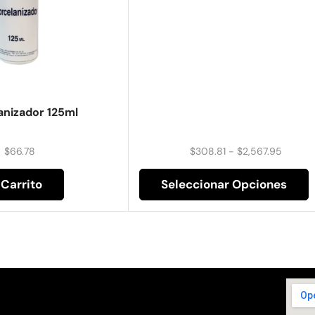
anizador 125ml
$
66.78
$
308.81
-
$
2,567.95
 Carrito
Seleccionar Opciones