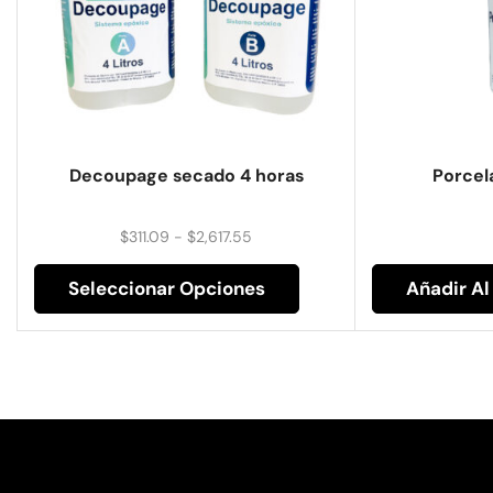
Decoupage secado 4 horas
Porcel
$
311.09
-
$
2,617.55
Seleccionar Opciones
Añadir Al