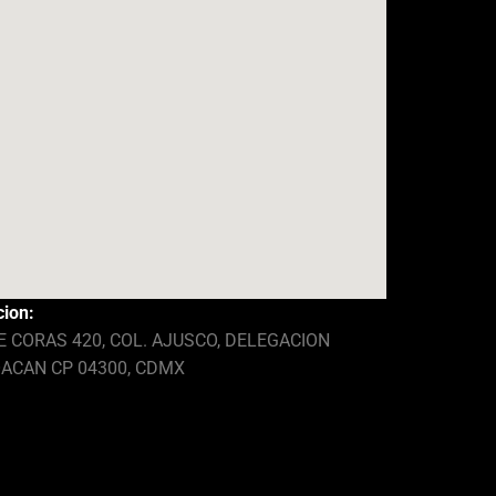
cion:
E CORAS 420, COL. AJUSCO, DELEGACION
ACAN CP 04300, CDMX