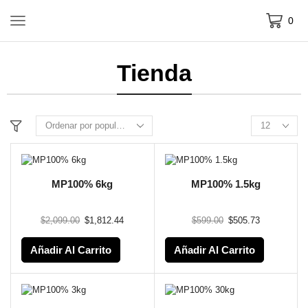
0
Tienda
MP100% 6kg
MP100% 1.5kg
$
2,099.00
$
1,812.44
$
599.00
$
505.73
Añadir Al Carrito
Añadir Al Carrito