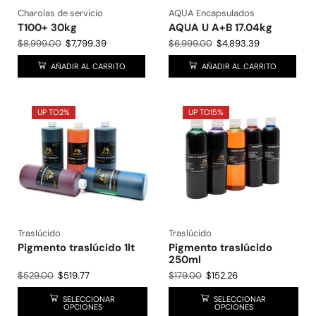
Charolas de servicio
AQUA Encapsulados
T100+ 30kg
AQUA U A+B 17.04kg
$
8,999.00
$
7,799.39
$
6,999.00
$
4,893.39
AÑADIR AL CARRITO
AÑADIR AL CARRITO
UP TO
2%
UP TO
15%
Traslúcido
Traslúcido
Pigmento traslúcido 1lt
Pigmento traslúcido
250ml
$
529.00
$
519.77
$
179.00
$
152.26
SELECCIONAR
SELECCIONAR
OPCIONES
OPCIONES