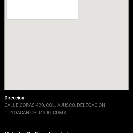
Direccion:
CALLE CORAS 420, COL. AJUSCO, DELEGACION
COYOACAN CP 04300, CDMX