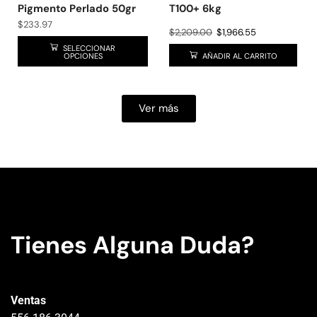
Pigmento Perlado 50gr
T100+ 6kg
$
233.97
$
2,209.00
$
1,966.55
SELECCIONAR
OPCIONES
AÑADIR AL CARRITO
Ver más
Tienes Alguna Duda?
Ventas