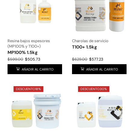
Resina bajos espesores
Charolas de servicio
(MP100% y T100+)
T100+ 1.5kg
MP100% 1.5kg
$
599.00
$
505.73
$
629.00
$
577.23
AÑADIR AL CARRITO
AÑADIR AL CARRITO
DESCUENTO
18%
DESCUENTO
30%