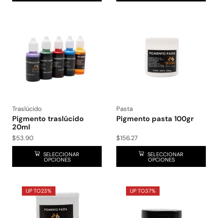
Traslúcido
Pasta
Pigmento traslúcido
Pigmento pasta 100gr
20ml
$
53.90
$
156.27
SELECCIONAR
SELECCIONAR
OPCIONES
OPCIONES
UP TO
23%
UP TO
37%