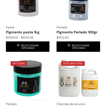
Pasta
Perlado
Pigmento pasta 1kg
Pigmento Perlado 100gr
$
539.08
-
$
609.56
$
402.60
SELECCIONAR
SELECCIONAR
OPCIONES
OPCIONES
UP TO
28%
DESCUENTO
14%
Perlado
Charolas de servicio