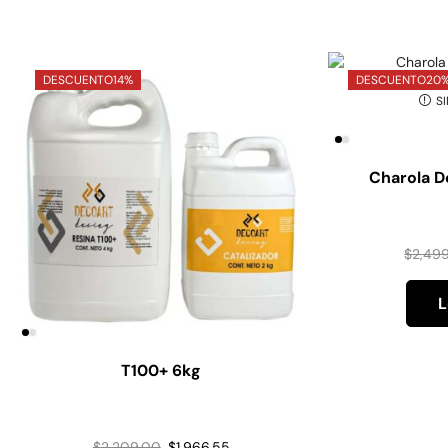
DESCUENTO
14%
DESCUENTO
20
SI
Charola D
$
2,49
L
T100+ 6kg
$
2,209.00
$
1,966.55