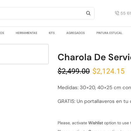
55 6
TOS
HERRAMIENTAS
KITS
AGREGADOS
PINTURA ESTUCAL
Charola De Servi
$
2,499.00
$
2,124.15
Medidas: 30×20, 40×25 cm con 
GRATIS: Un portallaveros en tu
Please, activate
Wishlist
option to use 