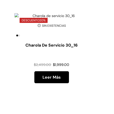
DESCUENTO
20%
DESCUE
SIN EXISTENCIAS
Charola De Servicio 30_16
Char
$
2,499.00
$
1,999.00
Leer Más