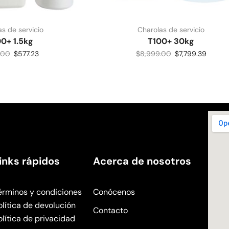
s de servicio
Charolas de servicio
0+ 1.5kg
T100+ 30kg
.00
$
577.23
$
8,999.00
$
7,799.39
inks rápidos
Acerca de nosotros
érminos y condiciones
Conócenos
olítica de devolución
Contacto
olítica de privacidad