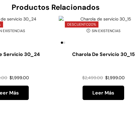
Productos Relacionados
%
DESCUENTO
20%
N EXISTENCIAS
SIN EXISTENCIAS
e Servicio 30_24
Charola De Servicio 30_15
9.00
$
1,999.00
$
2,499.00
$
1,999.00
eer Más
Leer Más