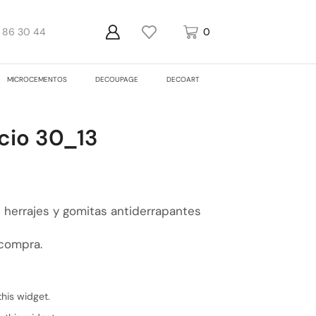
1 86 30 44
0
0
MICROCEMENTOS
DECOUPAGE
DECOART
cio 30_13
herrajes y gomitas antiderrapantes
 compra.
this widget.