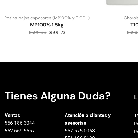
Resina bajos espesores (MP100% y T100+)
Charola
MP100% 1.5kg
T10
$
599.00
$
505.73
$
629
Tienes Alguna Duda?
L
Ventas
Atención a clientes y
T
556 186 3044
asesorías
P
562 669 5657
557 575 0068
P