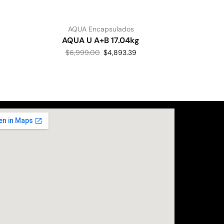
AQUA Encapsulados
AQUA U A+B 17.04kg
$
6,999.00
$
4,893.39