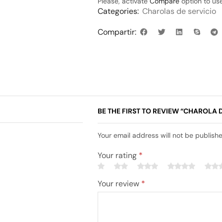
Please, activate
Compare
option to use
Categories:
Charolas de servicio
Compartir:
BE THE FIRST TO REVIEW “CHAROLA D
Your email address will not be publish
Your rating
*
Your review
*