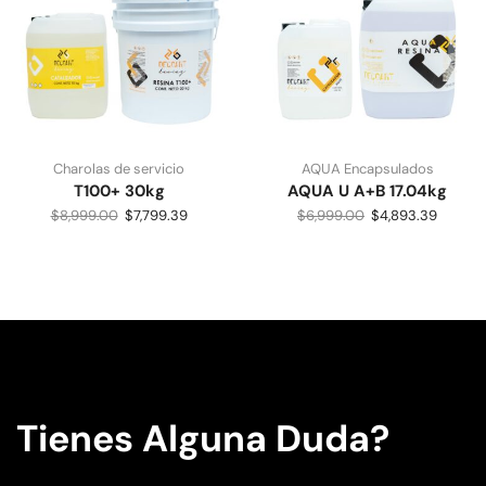
Charolas de servicio
AQUA Encapsulados
T100+ 30kg
AQUA U A+B 17.04kg
$
8,999.00
$
7,799.39
$
6,999.00
$
4,893.39
Tienes Alguna Duda?