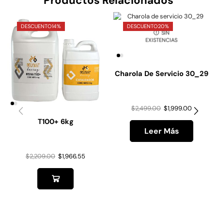
Productos Relacionados
DESCUENTO
14%
DESCUENTO
20%
SIN
EXISTENCIAS
Charola De Servicio 30_29
$
2,499.00
$
1,999.00
T100+ 6kg
Leer Más
$
2,209.00
$
1,966.55