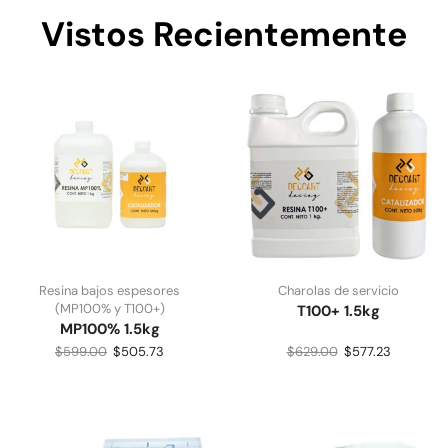
Vistos Recientemente
Resina bajos espesores
Charolas de servicio
(MP100% y T100+)
T100+ 1.5kg
MP100% 1.5kg
$
599.00
$
505.73
$
629.00
$
577.23