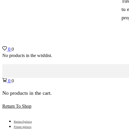
Tus
tu 
pro
0
0
No products in the wishlist.
0
0
No products in the cart.
Return To Shop
Resina Epóxica
Primer epóxico