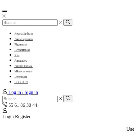
Resina Epóxica
Primer epóxico
Pigmentos
Herramientas
Kits
Agregados
Pintura Estucal
Microcementos
Decoupage
DECOART
Log in / Sign in
55 61 86 30 44
Login
Register
Us