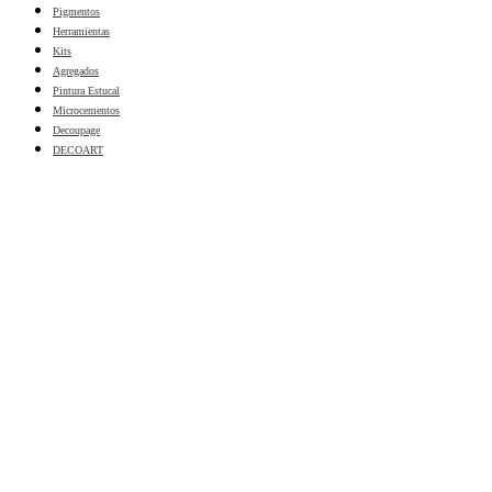
Pigmentos
Herramientas
Kits
Agregados
Pintura Estucal
Microcementos
Decoupage
DECOART